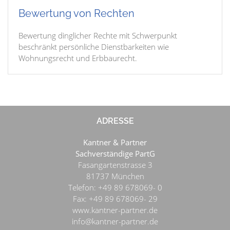
Bewertung von Rechten
Bewertung dinglicher Rechte mit Schwerpunkt
beschränkt persönliche Dienstbarkeiten wie
Wohnungsrecht und Erbbaurecht.
ADRESSE
Kantner & Partner
Sachverständige PartG
Fasangartenstrasse 3
81737
München
Telefon:
+49 89 678069- 0
Fax:
+49 89 678069- 29
www.kantner-partner.de
info@kantner-partner.de