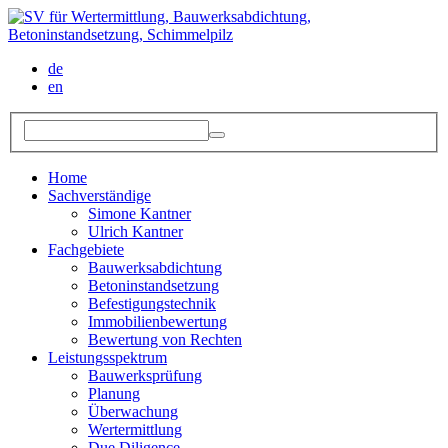
de
en
Home
Sachverständige
Simone Kantner
Ulrich Kantner
Fachgebiete
Bauwerksabdichtung
Betoninstandsetzung
Befestigungstechnik
Immobilienbewertung
Bewertung von Rechten
Leistungsspektrum
Bauwerksprüfung
Planung
Überwachung
Wertermittlung
Due Diligence