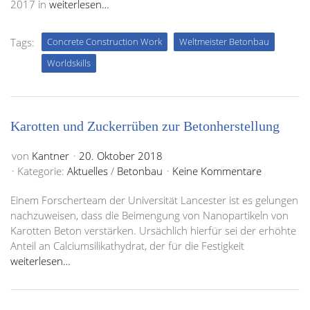
2017 in
weiterlesen…
Tags:
Concrete Construction Work
Weltmeister Betonbau
Worldskills
Karotten und Zuckerrüben zur Betonherstellung
von
Kantner
20. Oktober 2018
Kategorie:
Aktuelles
/
Betonbau
Keine Kommentare
Einem Forscherteam der Universität Lancester ist es gelungen
nachzuweisen, dass die Beimengung von Nanopartikeln von
Karotten Beton verstärken. Ursächlich hierfür sei der erhöhte
Anteil an Calciumsilikathydrat, der für die Festigkeit
weiterlesen…