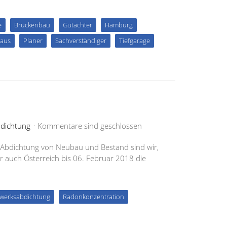
e
Brückenbau
Gutachter
Hamburg
aus
Planer
Sachverständiger
Tiefgarage
dichtung
Kommentare sind geschlossen
r Abdichtung von Neubau und Bestand sind wir,
 auch Österreich bis 06. Februar 2018 die
werksabdichtung
Radonkonzentration