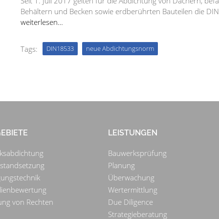
Seit 1. Juli 2017 gelten für die Abdichtung von Dächern, b
Behältern und Becken sowie erdberührten Bauteilen die DIN
weiterlesen…
Tags:
DIN18533
neue Abdichtungsnorm
EBIETE
LEISTUNGEN
ksabdichtung
Bauwerksprüfung
nstandsetzung
Planung
gungstechnik
Überwachung
lienbewertung
Wertermittlung
ung von Rechten
Due Diligence
Strategieberatung