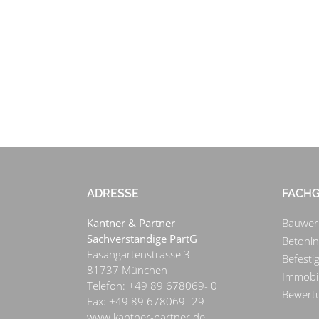
ADRESSE
FACHG
Kantner & Partner
Bauwer
Sachverständige PartG
Betoni
Fasangartenstrasse 3
Befesti
81737
München
Immobi
Telefon:
+49 89 678069- 0
Bewert
Fax:
+49 89 678069- 29
www.kantner-partner.de