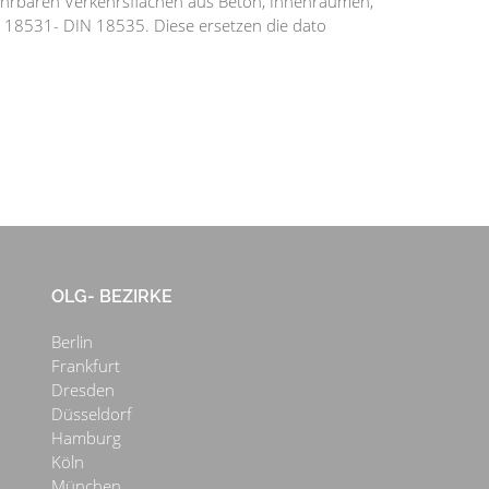
efahrbaren Verkehrsflächen aus Beton, Innenräumen,
 18531- DIN 18535. Diese ersetzen die dato
OLG- BEZIRKE
Berlin
Frankfurt
Dresden
Düsseldorf
Hamburg
Köln
München