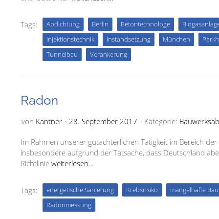
Tags:
Abdichtung
Berlin
Betontechnologe
Biogasanlag
Injektionstechnik
Instandsetzung
München
Parkh
Tunnelbau
Verankerung
Radon
von
Kantner
28. September 2017
Kategorie:
Bauwerksab
Im Rahmen unserer gutachterlichen Tätigkeit im Bereich de
insbesondere aufgrund der Tatsache, dass Deutschland aber
Richtlinie
weiterlesen…
Tags:
energetische Sanierung
Krebsrisiko
mangelhafte Bau
Radonmessung