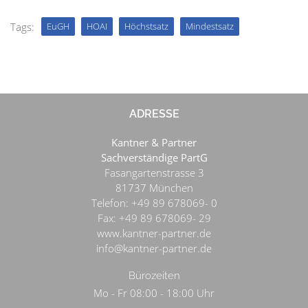
Tags:
EuGH
HOAI
Höchstsatz
Mindestsatz
ADRESSE
Kantner & Partner
Sachverständige PartG
Fasangartenstrasse 3
81737
München
Telefon:
+49 89 678069- 0
Fax:
+49 89 678069- 29
www.kantner-partner.de
info@kantner-partner.de
Bürozeiten
Mo - Fr 08:00 - 18:00 Uhr