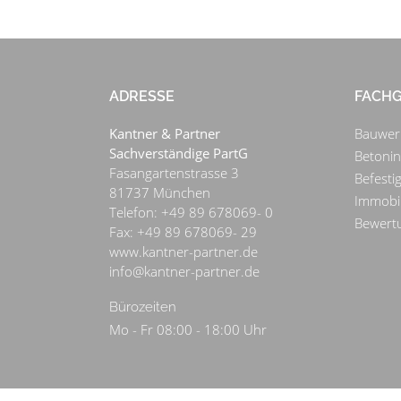
ADRESSE
FACHG
Kantner & Partner
Bauwer
Sachverständige PartG
Betoni
Fasangartenstrasse 3
Befesti
81737
München
Immobi
Telefon:
+49 89 678069- 0
Bewert
Fax:
+49 89 678069- 29
www.kantner-partner.de
info@kantner-partner.de
Bürozeiten
Mo - Fr 08:00 - 18:00 Uhr