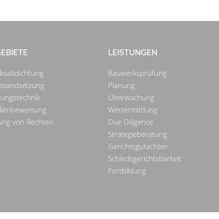
EBIETE
LEISTUNGEN
ksabdichtung
Bauwerksprüfung
nstandsetzung
Planung
gungstechnik
Überwachung
lienbewertung
Wertermittlung
ung von Rechten
Due Diligence
Strategieberatung
Gerichtsgutachten
Schiedsgerichtsbarkeit
Fortbildung