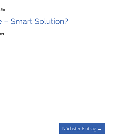
Uhr
– Smart Solution?
ner
Nächster Eintrag →