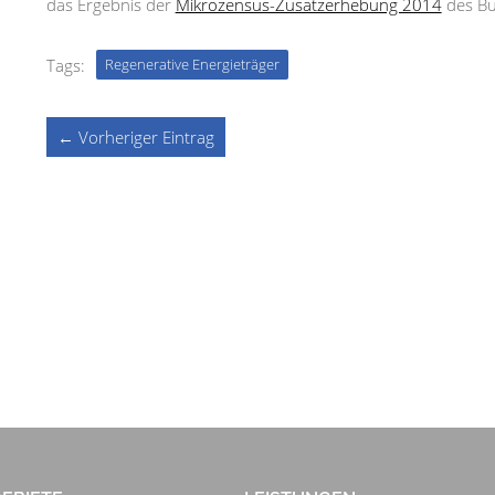
das Ergebnis der
Mikrozensus-Zusatzerhebung 2014
des Bun
Tags:
Regenerative Energieträger
← Vorheriger Eintrag