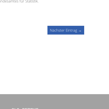
desamtes für Statistik.
Nächster Eintrag →